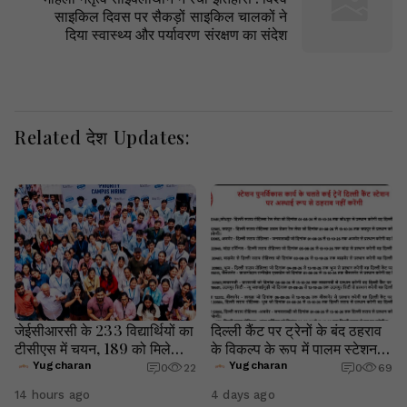
साइकिल दिवस पर सैकड़ों साइकिल चालकों ने
दिया स्वास्थ्य और पर्यावरण संरक्षण का संदेश
Related देश Updates:
जेईसीआरसी के 233 विद्यार्थियों का
दिल्ली कैंट पर ट्रेनों के बंद ठहराव
टीसीएस में चयन, 189 को मिले
के विकल्प के रूप में पालम स्टेशन
प्रीमियम ऑफर
पर ठहराव की उठी मांग रेल मंत्री,
Yugcharan
Yugcharan
0
22
0
69
14 hours ago
4 days ago