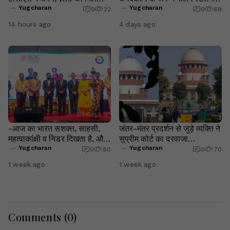
प्रीमियम ऑफर
पर ठहराव की उठी मांग रेल मंत्री,
Yugcharan
Yugcharan
0
22
0
69
14 hours ago
4 days ago
-आज का भारत सशक्त, साहसी,
जंतर-मंतर प्रदर्शन से जुड़े व्यक्ति ने
महत्वाकांक्षी व निडर दिखता है, और
सुप्रीम कोर्ट का दरवाजा
इन्ही कारणों से भारत आज भी “सारे
खटखटाया, दिल्ली पुलिस पर
Yugcharan
Yugcharan
0
80
0
70
जहाँ से अच्छा” दिखता है- ग्रुप
अपहरण और उत्पीड़न के गंभीर
1 week ago
1 week ago
कैप्टन शुभांशु शुक्ला, जेईसीआरसी
आरोप
ओरिएंट 2026
Comments (
0
)