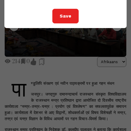
Save
214
0
पा
ण्डुलिपि संरक्षण एवं नवीन पाठ्यक्रमों पर हुआ गहन मंथन
जयपुर। जगद्गुरु रामानन्दाचार्य राजस्थान संस्कृत विश्वविद्यालय
के राजस्थान मन्त्र प्रतिष्ठान द्वारा आयोजित दो दिवसीय राष्ट्रीय
कार्यशाला “मन्त्र-तन्त्र-यन्त्र : प्रयोग एवं विश्लेषण” का सफलतापूर्वक समापन
हुआ। कार्यशाला में देशभर से आए विद्वानों, शोधकर्ताओं एवं विषय विशेषज्ञों ने मन्त्र,
तन्त्र एवं यन्त्र विज्ञान के विविध आयामों पर गहन विचार-विमर्श किया।
राजस्थान मन्त्र प्रतिष्ठान के निदेशक डॉ. कुलदीप पालावत ने बताया कि कार्यशाला