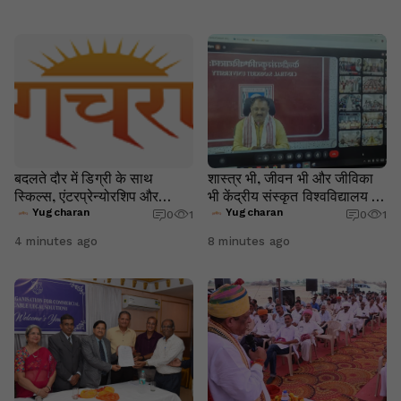
बदलते दौर में डिग्री के साथ
शास्त्र भी, जीवन भी और जीविका
स्किल्स, एंटरप्रेन्योरशिप और
भी केंद्रीय संस्कृत विश्वविद्यालय में
स्टार्टअप जरूरी: डॉ. किरण बेदी
दीक्षारम्भ नवप्रवेशित विद्यार्थियों को
Yugcharan
Yugcharan
0
1
0
1
मिला संस्कार और संकल्प का मंत्र,
4 minutes ago
8 minutes ago
विद्या के साथ संस्कार और जीवन का
लक्ष्य जरूरी प्रो. श्रीनिवास वरखेड़ी