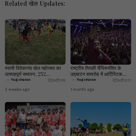
Related खेल Updates:
स्वामी विवेकानंद खेल महोत्सव का
राष्ट्रीय तैराकी चैंपियनशिप के
उत्साहपूर्ण समापन, 252
उद्घाटन समारोह में आर्टिस्टिक
प्रतिभागियों एवं 49 टीमों की
स्विमिंग प्रस्तुति देगा एमजीडी गर्ल्स
Yugcharan
Yugcharan
0
115
0
217
सहभागिता
स्कूल
2 weeks ago
1 month ago