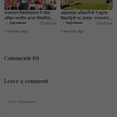
राजस्थान विश्वविद्यालय ने जीता
आईआरएस अधिकारियों ने बढ़ाया
अखिल भारतीय अन्तर विश्वविद्यालय
खिलाड़ियों का उत्साहः राजस्थान,
हैण्डबॉल पुरुष खिताब
GNDU, LPU और सौराष्ट्र
Yugcharan
Yugcharan
0
338
0
355
यूनिवर्सिटी की धमाकेदार जीत
3 months ago
3 months ago
Comments (
0
)
Leave a comment