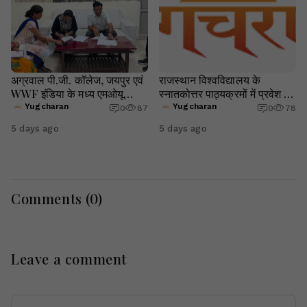
अग्रवाल पी.जी. कॉलेज, जयपुर एवं
राजस्थान विश्वविद्यालय के
WWF इंडिया के मध्य एमओयू
स्नातकोत्तर पाठ्यक्रमों में प्रवेश हेतु
संपन्न
आवेदन की अंतिम तिथि 08 अगस्त
Yugcharan
Yugcharan
0
87
0
78
तक बढ़ाई गई
5 days ago
5 days ago
Comments (
0
)
Leave a comment