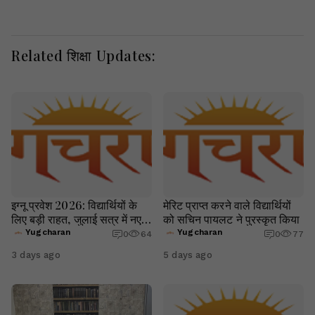
Related शिक्षा Updates:
इग्नू प्रवेश 2026: विद्यार्थियों के
मेरिट प्राप्त करने वाले विद्यार्थियों
लिए बड़ी राहत, जुलाई सत्र में नए
को सचिन पायलट ने पुरस्कृत किया
दाखिले और री-रजिस्ट्रेशन की
Yugcharan
Yugcharan
0
64
0
77
अंतिम तिथि 16 अगस्त तक बढ़ी
3 days ago
5 days ago