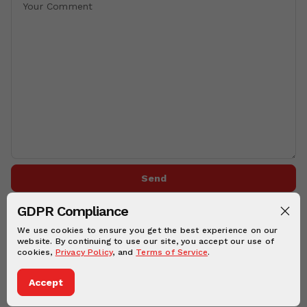
Send
GDPR Compliance
We use cookies to ensure you get the best experience on our
website. By continuing to use our site, you accept our use of
cookies,
Privacy Policy
, and
Terms of Service
.
Copyright © 2026
Yugcharan
Privacy Policies
Terms and condition
Accept
Dark