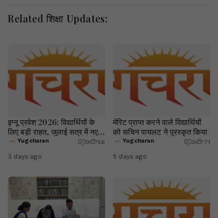
Related शिक्षा Updates:
इग्नू प्रवेश 2026: विद्यार्थियों के
मेरिट प्राप्त करने वाले विद्यार्थियों
लिए बड़ी राहत, जुलाई सत्र में नए
को सचिन पायलट ने पुरस्कृत किया
दाखिले और री-रजिस्ट्रेशन की
Yugcharan
Yugcharan
0
56
0
71
अंतिम तिथि 16 अगस्त तक बढ़ी
3 days ago
5 days ago