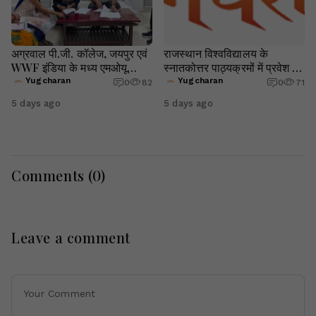
अग्रवाल पी.जी. कॉलेज, जयपुर एवं
राजस्थान विश्वविद्यालय के
WWF इंडिया के मध्य एमओयू
स्नातकोत्तर पाठ्यक्रमों में प्रवेश हेतु
संपन्न
आवेदन की अंतिम तिथि 08 अगस्त
Yugcharan
Yugcharan
0
82
0
71
तक बढ़ाई गई
5 days ago
5 days ago
Comments (
0
)
Leave a comment