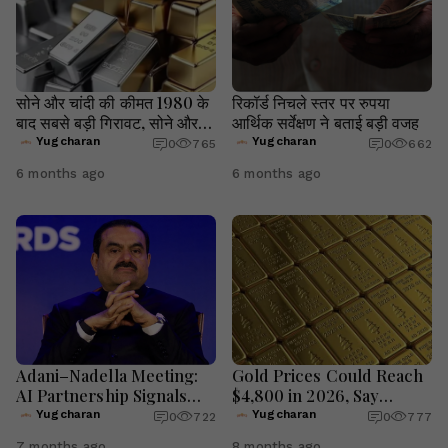
सोने और चांदी की कीमत 1980 के
रिकॉर्ड निचले स्तर पर रुपया
बाद सबसे बड़ी गिरावट, सोने और
आर्थिक सर्वेक्षण ने बताई बड़ी वजह
चांदी की कीमत से निवेशकों में
Yugcharan
Yugcharan
0
765
0
662
हड़कंप
6 months ago
6 months ago
Adani–Nadella Meeting:
Gold Prices Could Reach
AI Partnership Signals
$4,800 in 2026, Say
Big Leap for India
Global Brokerages
Yugcharan
Yugcharan
0
722
0
777
7 months ago
8 months ago