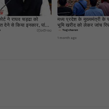
कोर्ट ने राघव चड्ढा को
मध्य प्रदेश के मुख्यमंत्री के
त देने से किया इनकार, पांच
भूमि खरीद को लेकर जांच रिपोर्
ा पोस्ट हटाने के दिए निर्देश
सवाल
n
Yugcharan
0
192
1 month ago