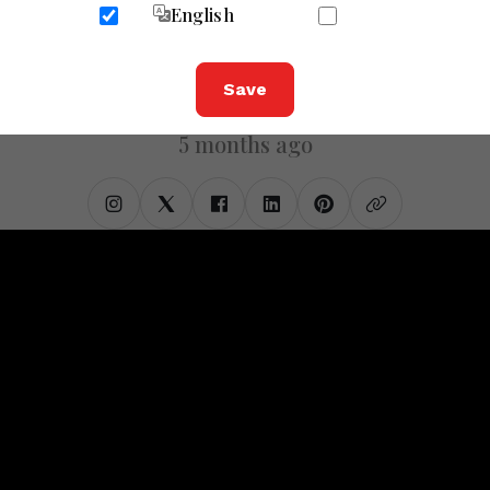
Yugcharan
English
Save
Yugcharan
5 months ago