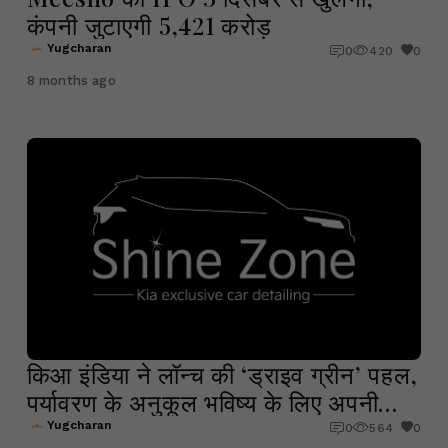
कंपनी जुटाएगी ₹5,421 करोड़
Yugcharan
0
420
0
8 months ago
किआ इंडिया ने लॉन्‍च की ‘ड्राइव ग्रीन’ पहल,
पर्यावरण के अनुकूल भविष्‍य के लिए अपनी
प्रतिबद्धता मजबूत की
Yugcharan
0
564
0