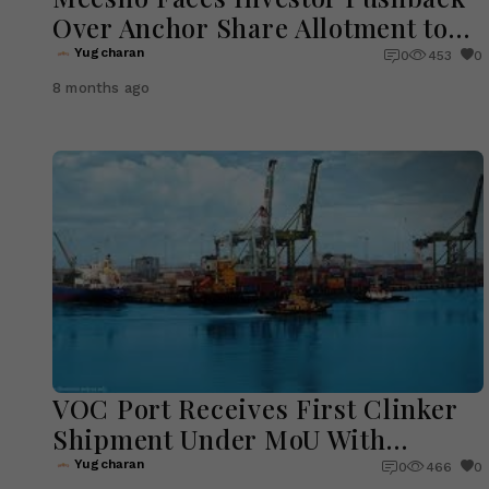
Over Anchor Share Allotment to
SBI Funds
Yugcharan
0
453
0
8 months ago
VOC Port Receives First Clinker
Shipment Under MoU With
Ambuja Cement
Yugcharan
0
466
0