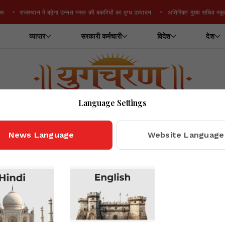
राजस्थान में बढ़ेगा उन्नत नस्ल की बकरियों का दुग्ध उत्पादन
अतिरिक्त मुख्य सचिव स्कूल शिक्षा
व्यापार
सरकारी कर्मचारी
विदेश
देश
Language Settings
Home
Topics
व्यापार
News Language
Website Language
Topics: व्यापार
owing 1 to 15 posts out of 45 Total under
"Vyapar" Categor