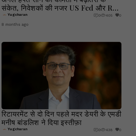
संकेत, निवेशकों की नजर US Fed और RBI
की नीतिगत बैठकों पर
Yugcharan
0
405
0
8 months ago
रिटायरमेंट से दो दिन पहले मदर डेयरी के एमडी
मनीष बांडलिश ने दिया इस्तीफ़ा
Yugcharan
0
438
0