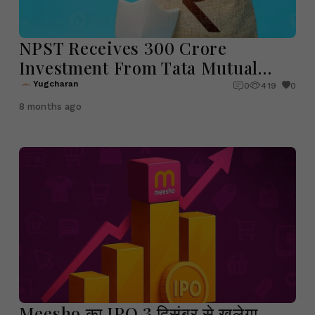
NPST Receives ₹300 Crore
Investment From Tata Mutual
Fund to Boost Global and AI-led
Yugcharan
0
419
0
Growth
8 months ago
Meesho का IPO 3 दिसंबर से खुलेगा,