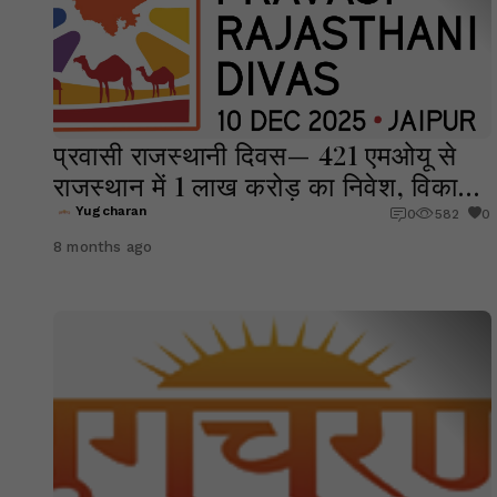
प्रवासी राजस्थानी दिवस— 421 एमओयू से
राजस्थान में 1 लाख करोड़ का निवेश, विकास
की नई उड़ान
Yugcharan
0
582
0
8 months ago