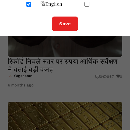
English
Save
रिकॉर्ड निचले स्तर पर रुपया आर्थिक सर्वेक्षण
ने बताई बड़ी वजह
Yugcharan
0
667
0
6 months ago