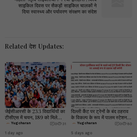
साइकिल दिवस पर सैकड़ों साइकिल चालकों ने
दिया स्वास्थ्य और पर्यावरण संरक्षण का संदेश
Related देश Updates:
जेईसीआरसी के 233 विद्यार्थियों का
दिल्ली कैंट पर ट्रेनों के बंद ठहराव
टीसीएस में चयन, 189 को मिले
के विकल्प के रूप में पालम स्टेशन
प्रीमियम ऑफर
पर ठहराव की उठी मांग रेल मंत्री,
Yugcharan
Yugcharan
0
31
0
80
1 day ago
5 days ago