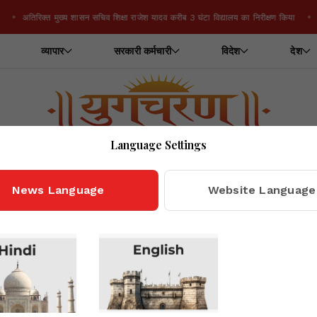
अतिरिक्त मुख्य शासन सचिव शिक्षा राजेश यादव करीब 3 घंटा विद्यालय का निरीक्षण किया
व्यापार
सरकारी कर्मचारी
विदेश
देश
Language Settings
Home
राजस्थान
Yugcharan - Complete News Portal
News Language
Website Language
 साइक्लोथाॅन ने रचा 
र सैकड़ों साइकिल 