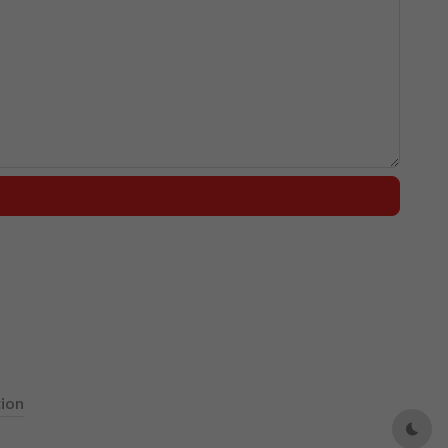
ion
Dark