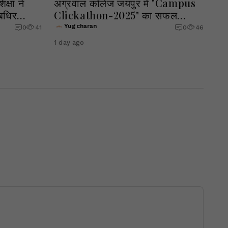
क्षा ने
अग्रवाल कॉलेज जयपुर में "Campus
-बधिर
Clickathon-2025" का सफल
आयोजन
Yugcharan
0
41
0
46
1 day ago