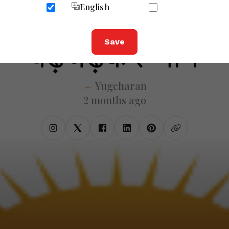
ावरण संरक्षण का संद
English
बढ़चढ़कर भाग
Save
Yugcharan
2 months ago