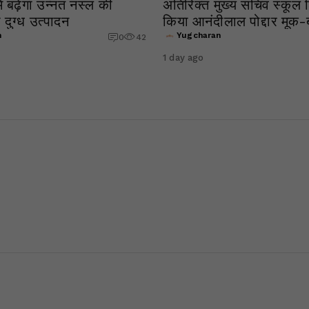
ं बढ़ेगा उन्नत नस्ल की
अतिरिक्त मुख्य सचिव स्कूल शि
 दुग्ध उत्पादन
किया आनंदीलाल पोद्दार मूक
विद्यालय का निरीक्षण
n
Yugcharan
0
42
1 day ago