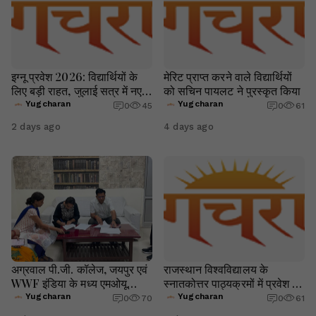
इग्नू प्रवेश 2026: विद्यार्थियों के
मेरिट प्राप्त करने वाले विद्यार्थियों
लिए बड़ी राहत, जुलाई सत्र में नए
को सचिन पायलट ने पुरस्कृत किया
दाखिले और री-रजिस्ट्रेशन की
Yugcharan
Yugcharan
0
45
0
61
अंतिम तिथि 16 अगस्त तक बढ़ी
2 days ago
4 days ago
अग्रवाल पी.जी. कॉलेज, जयपुर एवं
राजस्थान विश्वविद्यालय के
WWF इंडिया के मध्य एमओयू
स्नातकोत्तर पाठ्यक्रमों में प्रवेश हेतु
संपन्न
आवेदन की अंतिम तिथि 08 अगस्त
Yugcharan
Yugcharan
0
70
0
61
तक बढ़ाई गई