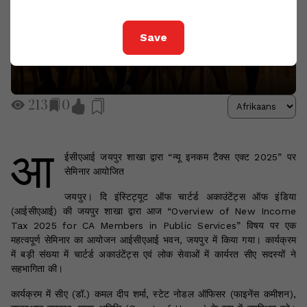
Save
213
0
आ
ईसीएआई जयपुर शाखा द्वारा “न्यू इनकम टैक्स एक्ट 2025” पर
सेमिनार आयोजित
जयपुर। दि इंस्टिट्यूट ऑफ चार्टर्ड अकाउंटेंट्स ऑफ इंडिया
(आईसीएआई) की जयपुर शाखा द्वारा आज “Overview of New Income
Tax 2025 for CA Members in Public Services” विषय पर एक
महत्वपूर्ण सेमिनार का आयोजन आईसीएआई भवन, जयपुर में किया गया। कार्यक्रम
में बड़ी संख्या में चार्टर्ड अकाउंटेंट्स एवं लोक सेवाओं में कार्यरत सीए सदस्यों ने
सहभागिता की।
कार्यक्रम में सीए (डॉ.) कमल दीप शर्मा, स्टेट नोडल ऑफिसर (फाइनेंस कमीशन),