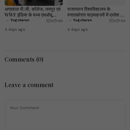
अग्रवाल पी.जी. कॉलेज, जयपुर एवं
राजस्थान विश्वविद्यालय के
WWF इंडिया के मध्य एमओयू
स्नातकोत्तर पाठ्यक्रमों में प्रवेश हेतु
संपन्न
आवेदन की अंतिम तिथि 08 अगस्त
Yugcharan
Yugcharan
0
69
0
59
तक बढ़ाई गई
4 days ago
4 days ago
Comments (
0
)
Leave a comment