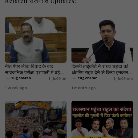
Related राजनीति Updates:
नीट पेपर लीक विवाद के बाद
दिल्ली हाईकोर्ट ने राघव चड्ढा को
सार्वजनिक परीक्षा प्रणाली में बड़े
अंतरिम राहत देने से किया इनकार,
बदलाव की तैयारी, संसद में संशोधन
पांच सोशल मीडिया पोस्ट हटाने के
Yugcharan
Yugcharan
0
98
0
184
विधेयक पेश
दिए निर्देश
1 week ago
1 month ago