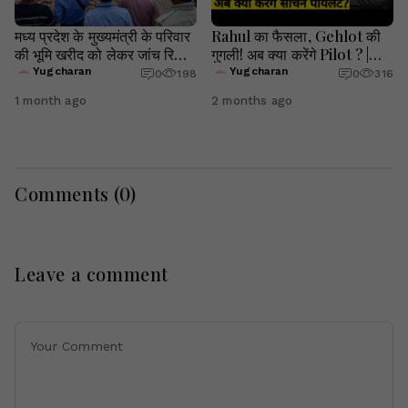
मध्य प्रदेश के मुख्यमंत्री के परिवार
Rahul का फैसला, Gehlot की
की भूमि खरीद को लेकर जांच रिपोर्ट
गुगली! अब क्या करेंगे Pilot ? |
में उठे सवाल
Yugcharan
Yugcharan
Yugcharan
0
198
0
316
1 month ago
2 months ago
Comments (
0
)
Leave a comment